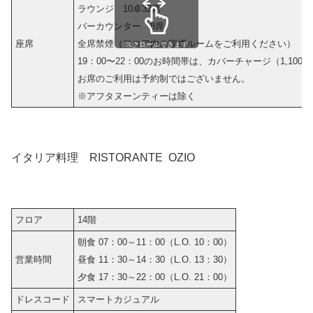
ラウンジ 10卓32席
バーカウンター 8席
座席
全席禁煙（フロア内の喫煙ルームをご利用ください）
スクロールできます
19：00〜22：00のお時間帯は、カバーチャージ（1,10
お席のご利用は予約制ではございません。
※アフタヌーンティーは除く
イタリア料理 RISTORANTE OZIO
フロア
14階
朝食 07：00～11：00（L.O. 10：00）
営業時間
昼食 11：30～14：30（L.O. 13：30）
夕食 17：30～22：00（L.O. 21：00）
ドレスコード
スマートカジュアル