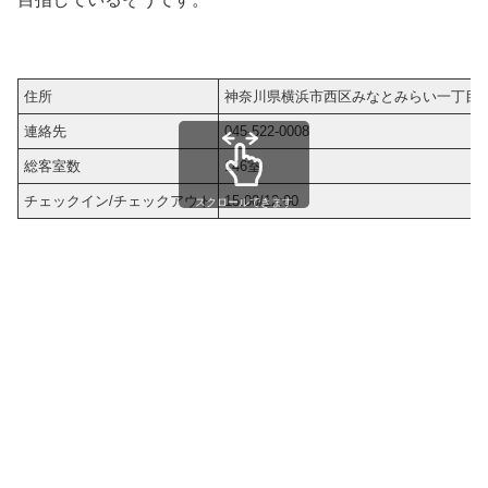
住所
神奈川県横浜市西区みなとみらい一丁目1
連絡先
045-522-0008
総客室数
146室
チェックイン/チェックアウト
15:00/12:00
スクロールできます