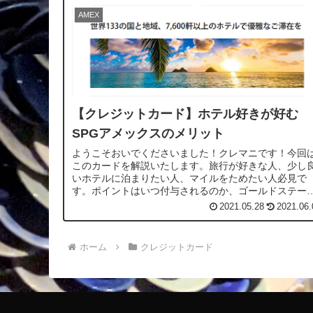
AMEX
【クレジットカード】ホテル好きが好む
SPGアメックスのメリット
ようこそおいでくださいました！クレマニです！今回
このカードを解説いたします。旅行が好きな人、少し
いホテルに泊まりたい人、マイルをためたい人必見で
す。ポイントはいつ付与されるのか、ゴールドステー
スってどんなステータスなの？などの疑問を解...
2021.05.28
2021.06.
ホーム
クレジットカード