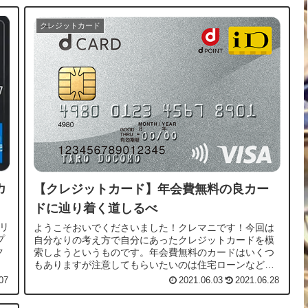
クレジットカード
カ
【クレジットカード】年会費無料の良カー
ドに辿り着く道しるべ
メリ
ようこそおいでくださいました！クレマニです！今回は
プ
自分なりの考え方で自分にあったクレジットカードを模
ク
索しようというものです。年会費無料のカードはいくつ
もありますが注意してもらいたいのは住宅ローンなどの
審査には多数のクレジットカードの保有は不...
07
2021.06.03
2021.06.28