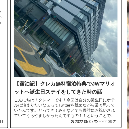
い
か
っ
っ
【宿泊記】クレカ無料宿泊特典でJWマリオ
ットへ誕生日ステイをしてきた時の話
こんにちは！クレマニです！今回は自分の誕生日にホテ
ルに泊まりたいなぁってTwitterを眺めながら常々思って
いたんです。だってさ！みんなとても優雅にお祝いされ
ていてうらやましかったんですもの！！ということで、
SPGアメックス（現Marrio...
11
2022.05.07
2022.06.21