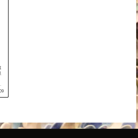
は
良
タ
09