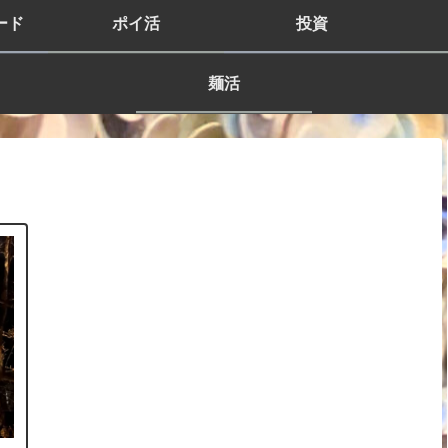
ード
ポイ活
投資
麺活