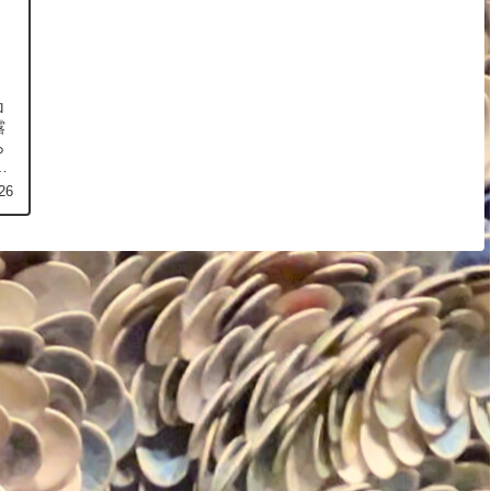
ロ
露
ら
内
26