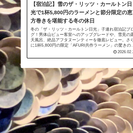
【宿泊記】雪のザ・リッツ・カールトン日
光で1杯5,800円のラーメンと節分限定の恵
方巻きを堪能する冬の休日
冬の「ザ・リッツ・カールトン日光」子連れ宿泊記ブ
グ！男体山ビュー客室へのアップグレードや、雪見の
天風呂、絶品アフタヌーンティーを徹底レビュー。さ
に1杯5,800円の限定「AFURI共作ラーメン」の驚きの
容も。実際の様子はYouTube動画でもご紹介していま
2026.02.
す！