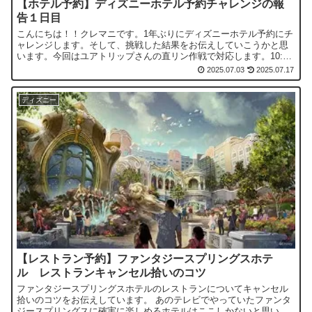
【ホテル予約】ディズニーホテル予約チャレンジの報
告１日目
こんにちは！！クレマニです。1年ぶりにディズニーホテル予約にチ
ャレンジします。そして、挑戦した結果をお伝えしていこうかと思
います。今回はユアトリップさんの直リン作戦で対応します。10:56
接続開始順番待ちは約1分でした。去年は土日予約だと1...
2025.07.03
2025.07.17
ディズニー
【レストラン予約】ファンタジースプリングスホテ
ル レストランキャンセル拾いのコツ
ファンタジースプリングスホテルのレストランについてキャンセル
拾いのコツをお伝えしています。 あのテレビでやっていたファンタ
ジースプリングスに確実に楽しめるホテルはここしかないと思いま