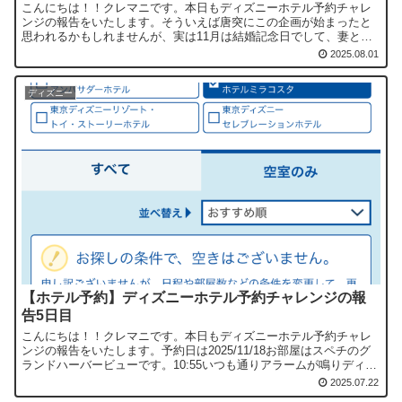
こんにちは！！クレマニです。本日もディズニーホテル予約チャレ
ンジの報告をいたします。そういえば唐突にこの企画が始まったと
思われるかもしれませんが、実は11月は結婚記念日でして、妻とミ
ラコスタに泊まりたいねって話をしておりました。その中でもテ...
2025.08.01
ディズニー
【ホテル予約】ディズニーホテル予約チャレンジの報
告5日目
こんにちは！！クレマニです。本日もディズニーホテル予約チャレ
ンジの報告をいたします。予約日は2025/11/18お部屋はスペチのグ
ランドハーバービューです。10:55いつも通りアラームが鳴りディズ
ニーホテル予約サイトを開くと順番待ちは2分で...
2025.07.22