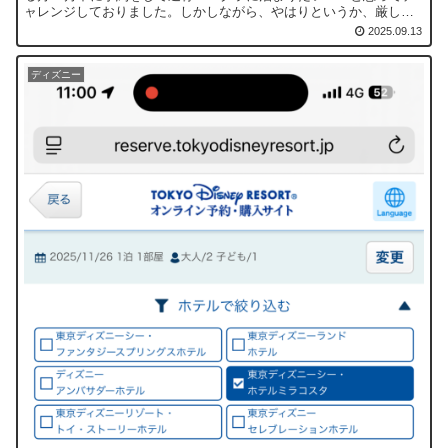
ャレンジしておりました。しかしながら、やはりというか、厳しい
戦いで全く予約を取ることはむずしかったです。ということで、...
2025.09.13
ディズニー