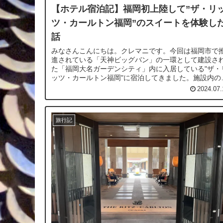
【ホテル宿泊記】福岡初上陸して”ザ・リ
ツ・カールトン福岡”のスイートを体験し
話
みなさんこんにちは。クレマニです。今回は福岡市で
進されている「天神ビッグバン」の一環として建設さ
た「福岡大名ガーデンシティ」内に入居している"ザ・
ッツ・カールトン福岡"に宿泊してきました。施設内の
室、パブリックスペース、ザ・ロビーラ...
2024.07.
旅行記