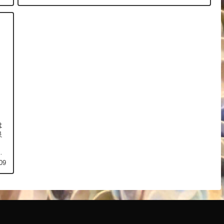
は
良
タ
09