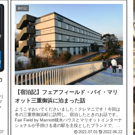
旅行記
カ
【宿泊記】フェアフィールド・バイ・マリ
メリ
オット三重御浜に泊まった話
プ
ク
ようこそおいでくださいました！クレマニです！今回は
冬の三重県御浜町に訪問し、宿泊したときのお話です。
Fair Field by Marriott積水ハウスとマリオットインターナ
ショナルが手掛ける道の駅を主役としたブランドで、道
の駅に隣接し、...
07
2021.07.01
2022.06.22