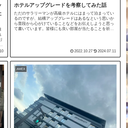
ッ
ホテルアップグレードを考察してみた話
た
ただのサラリーマンが高級ホテルにはまって泊まってい
るのですが、結構アップグレードはあるなという思いか
ら普段から心がけていることなどをお伝えしようと思っ
て書いています。皆様にも良い部屋が当たることを祈っ
推
ております。
れ
リ
客
10
2022.10.27
2024.07.11
AMEX