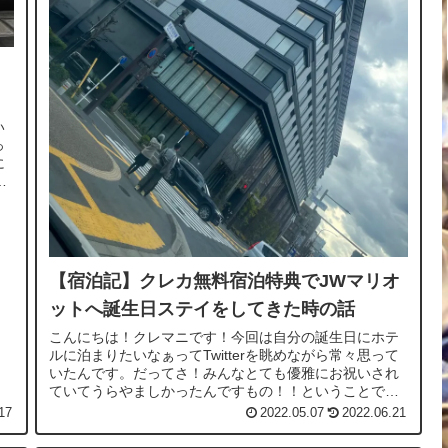
い
っ
に
、
【宿泊記】クレカ無料宿泊特典でJWマリオ
ットへ誕生日ステイをしてきた時の話
こんにちは！クレマニです！今回は自分の誕生日にホテ
ルに泊まりたいなぁってTwitterを眺めながら常々思って
いたんです。だってさ！みんなとても優雅にお祝いされ
ていてうらやましかったんですもの！！ということで、
SPGアメックス（現Marrio...
17
2022.05.07
2022.06.21