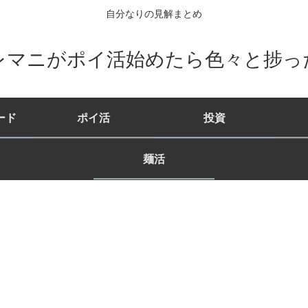
自分なりの見解まとめ
レマニがポイ活始めたら色々と捗っ
ード
ポイ活
投資
麺活