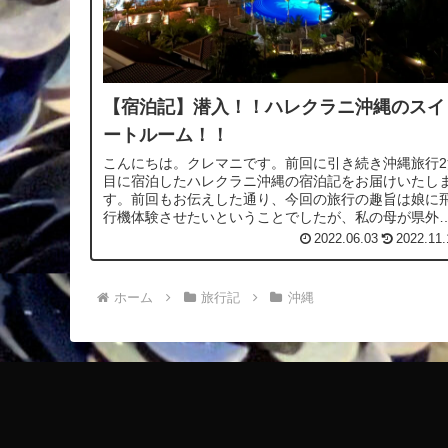
【宿泊記】潜入！！ハレクラニ沖縄のスイ
ートルーム！！
こんにちは。クレマニです。前回に引き続き沖縄旅行2
目に宿泊したハレクラニ沖縄の宿泊記をお届けいたし
す。前回もお伝えした通り、今回の旅行の趣旨は娘に
行機体験させたいということでしたが、私の母が県外
出ていないこともあり誘ったことでファミ...
2022.06.03
2022.11.
ホーム
旅行記
沖縄