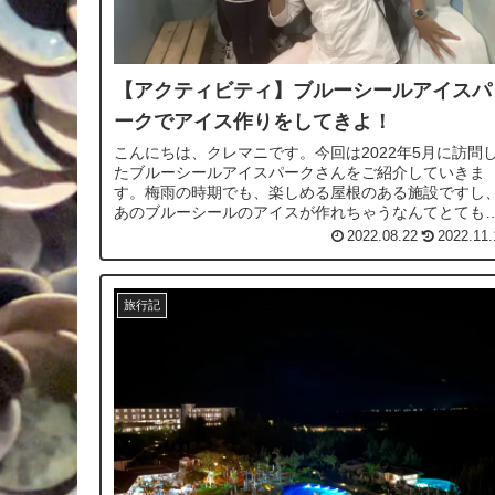
【アクティビティ】ブルーシールアイスパ
ークでアイス作りをしてきよ！
こんにちは、クレマニです。今回は2022年5月に訪問
たブルーシールアイスパークさんをご紹介していきま
す。梅雨の時期でも、楽しめる屋根のある施設ですし
あのブルーシールのアイスが作れちゃうなんてとても
力的だと思います。では、ご紹介していき...
2022.08.22
2022.11.
旅行記