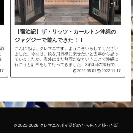
【宿泊記】ザ・リッツ・カールトン沖縄の
ジャグジーで遊んできた！！
泊
こんにちは。クレマニです。ようこそいらしてください
ま
ました。今回は、娘を飛行機に乗せたいと去年から思っ
飛
ていましたが、海外はまだ無理だなということで沖縄に
に
行こうと計画をして行ってきました。2泊3日の旅程で、
私の母も数年県外に出ていないこともあり...
17
2022.06.01
2022.11.17
© 2021-2026 クレマニがポイ活始めたら色々と捗った話.