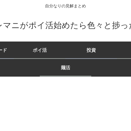
自分なりの見解まとめ
レマニがポイ活始めたら色々と捗っ
ード
ポイ活
投資
麺活