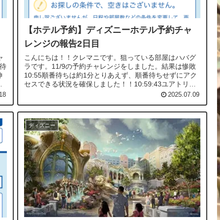
【ホテル予約】ディズニーホテル予約チャ
レンジの報告2日目
ャ
こんにちは！！クレマニです。狙っている部屋はハバグ
番待
ラです。11/9の予約チャレンジをしました。結果は惨敗
伸
10:55順番待ちは約1分とりあえず、順番待ちせずにアク
ア
セスできる状況を確保しました！！10:59:43ユアトリッ
プのボタンをタップ！！...
18
2025.07.09
ディズニー